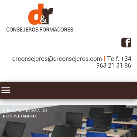
|
drconsejeros@drconsejeros.com
Telf. +34
963 21 31 86
menu
AULAS ADAPTADAS A LOS
NUEVOS EXÁMENES